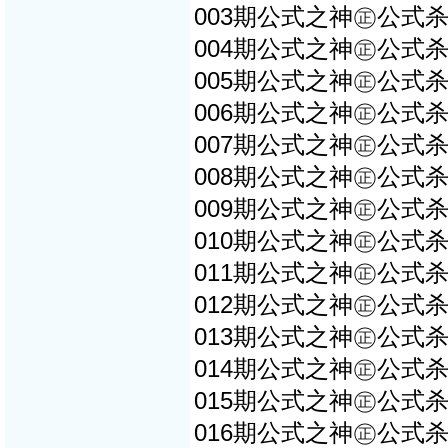
003期公式之神㊣公式杀
004期公式之神㊣公式杀
005期公式之神㊣公式杀
006期公式之神㊣公式杀
007期公式之神㊣公式杀
008期公式之神㊣公式杀
009期公式之神㊣公式杀
010期公式之神㊣公式杀
011期公式之神㊣公式杀
012期公式之神㊣公式杀
013期公式之神㊣公式杀
014期公式之神㊣公式杀
015期公式之神㊣公式杀
016期公式之神㊣公式杀