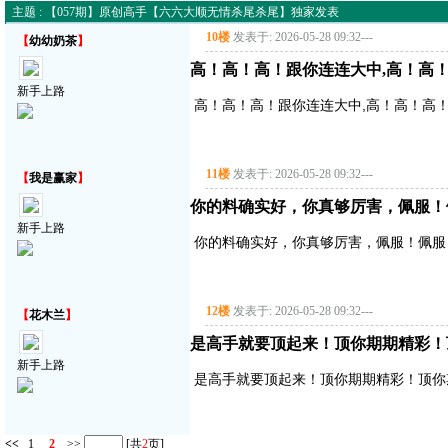
主题 : 【057期】原创高手【六六大顺无情杀尾杀尾】独家发表
10楼
发表于: 2026-05-28 09:32
---
【
幼幼奶茶
】
高！高！高！跟你连连大中,高！高
新手上路
高！高！高！跟你连连大中,高！高！高
11楼
发表于: 2026-05-28 09:32
---
【
我是赢家
】
你的料确实好，你真够厉害，佩服！
新手上路
你的料确实好，你真够厉害，佩服！佩服
12楼
发表于: 2026-05-28 09:32
---
【
花木兰
】
是高手就要顶起来！顶你期期精彩！
新手上路
是高手就要顶起来！顶你期期精彩！顶你
<<
1
2
>>
[共
2
页]