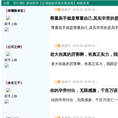
主题 : 【057期】原创高手【文清姐姐杀尾杀尾杀尾】独家发表
10楼
发表于: 2026-05-28 09:32
---
【
神鹰断单双
】
尊重高手就是尊重自己,其实辛苦的是
新手上路
尊重高手就是尊重自己,其实辛苦的是高手,
11楼
发表于: 2026-05-28 09:32
---
【
公式之神
】
老大你真的厉害啊，有真正实力，我
新手上路
老大你真的厉害啊，有真正实力，我跟定
12楼
发表于: 2026-05-28 09:32
---
【
杀肖王子
】
你的辛劳付出，无限感激，千言万语
新手上路
你的辛劳付出，无限感激，千言万语汇一