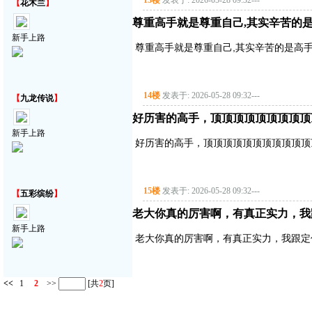
13楼
发表于: 2026-05-28 09:32
---
【
花木兰
】
尊重高手就是尊重自己,其实辛苦的是
新手上路
尊重高手就是尊重自己,其实辛苦的是高手,
14楼
发表于: 2026-05-28 09:32
---
【
九龙传说
】
好历害的高手，顶顶顶顶顶顶顶顶顶
新手上路
好历害的高手，顶顶顶顶顶顶顶顶顶顶顶
15楼
发表于: 2026-05-28 09:32
---
【
五彩缤纷
】
老大你真的厉害啊，有真正实力，我
新手上路
老大你真的厉害啊，有真正实力，我跟定
<<
1
2
>>
[共
2
页]