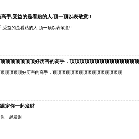
高手,受益的是看贴的人.顶一顶以表敬意!!
,受益的是看贴的人.顶一顶以表敬意!!
顶顶顶顶顶顶顶好历害的高手，顶顶顶顶顶顶顶顶顶顶顶顶顶顶
顶顶顶顶顶顶好历害的高手，顶顶顶顶顶顶顶顶顶顶顶顶顶顶顶顶
跟定你一起发财
定你一起发财