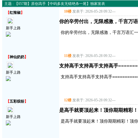
主题 : 【057期】原创高手【中码多友无错绝杀一尾】独家发表
10楼
发表于: 2026-05-28 09:32
---
【
红辣椒
】
你的辛劳付出，无限感激，千言万语
新手上路
你的辛劳付出，无限感激，千言万语汇
11楼
发表于: 2026-05-28 09:32
---
【
神仙奶奶
】
支持高手支持高手支持高手===========
新手上路
支持高手支持高手支持高手==============
12楼
发表于: 2026-05-28 09:32
---
【
五彩缤纷
】
是高手就要顶起来！顶你期期精彩！
新手上路
是高手就要顶起来！顶你期期精彩！顶