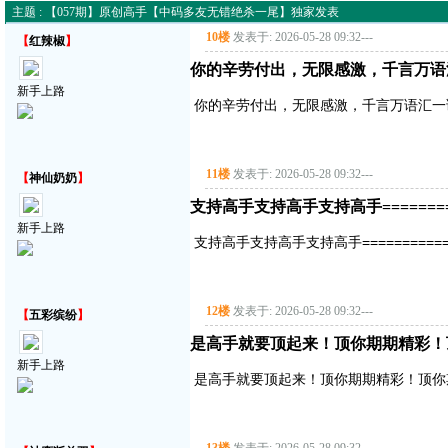
主题 : 【057期】原创高手【中码多友无错绝杀一尾】独家发表
10楼
发表于: 2026-05-28 09:32
---
【
红辣椒
】
你的辛劳付出，无限感激，千言万语
新手上路
你的辛劳付出，无限感激，千言万语汇一
11楼
发表于: 2026-05-28 09:32
---
【
神仙奶奶
】
支持高手支持高手支持高手===========
新手上路
支持高手支持高手支持高手==============
12楼
发表于: 2026-05-28 09:32
---
【
五彩缤纷
】
是高手就要顶起来！顶你期期精彩！
新手上路
是高手就要顶起来！顶你期期精彩！顶你