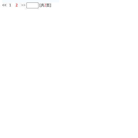
<<
1
2
>>
[共
2
页]