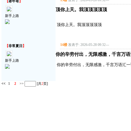
13楼
发表于: 2026-05-28 09:32
---
【
牵牛哥
】
顶你上天。我顶顶顶顶顶
新手上路
顶你上天。我顶顶顶顶顶
14楼
发表于: 2026-05-28 09:32
---
【
非常夏日
】
你的辛劳付出，无限感激，千言万语
新手上路
你的辛劳付出，无限感激，千言万语汇一
<<
1
2
>>
[共
2
页]