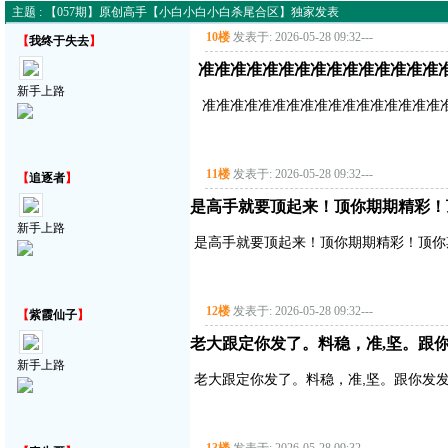
主题 : 【057期】原创高手【小白小白小白杀尾合区】独家发表
10楼
发表于: 2026-05-28 09:32
---
【
我终于失去
】
准准准准准准准准准准准准准准准
新手上路
准准准准准准准准准准准准准准准准准
11楼
发表于: 2026-05-28 09:32
---
【
追逐者
】
是高手就要顶起来！顶你期期精彩！
新手上路
是高手就要顶起来！顶你期期精彩！顶你
12楼
发表于: 2026-05-28 09:32
---
【
紫霞仙子
】
老大跟定你发了。料稳，准,坚。跟你
新手上路
老大跟定你发了。料稳，准,坚。跟你发发