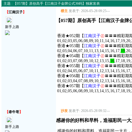
主题 : 【057期】原创高手【江南汉子金牌公式36码】独家发表
楼主
发表于: 2026-05-28 09:25
---
【
江南汉子
】
【057期】原创高手【江南汉子金牌
新手上路
香港★052期【
江南汉子
㊣
〓〓〓精彩期期
01,02,03,05,06,08,09,10,11,14,16,17,19,20,
香港★053期【
江南汉子
㊣
〓〓〓精彩期期
02,03,04,06,07,10,11,13,14,15,16,17,
19
,20,
香港★054期【
江南汉子
㊣
〓〓〓精彩期期
01,02,03,07,08,09,10,12,13,15,
16
,17,18,19,
香港★055期【
江南汉子
㊣
〓〓〓精彩期期
01,02,04,05,06,07,10,11,12,13,14,15,16,17,
香港★056期【
江南汉子
㊣
〓〓〓精彩期期
01,02,03,04,07,08,09,10,12,13,14,15,16,18,
香港★057期【
江南汉子
㊣
〓〓〓精彩期期
01,02,05,06,08,09,10,13,14,15,16,17,18,19,
沙发
发表于: 2026-05-28 09:32
---
【
牵牛哥
】
感谢你的好料和早料，造福彩民一大
新手上路
感谢你的好料和早料，造福彩民一大片，