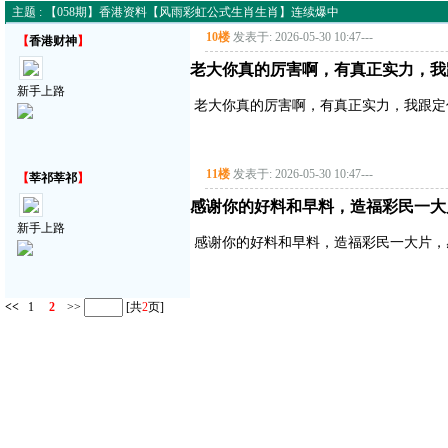
主题 : 【058期】香港资料【风雨彩虹公式生肖生肖】连续爆中
10楼
发表于: 2026-05-30 10:47
---
【
香港财神
】
老大你真的厉害啊，有真正实力，我
新手上路
老大你真的厉害啊，有真正实力，我跟定
11楼
发表于: 2026-05-30 10:47
---
【
莘祁莘祁
】
感谢你的好料和早料，造福彩民一大
新手上路
感谢你的好料和早料，造福彩民一大片，
<<
1
2
>>
[共
2
页]