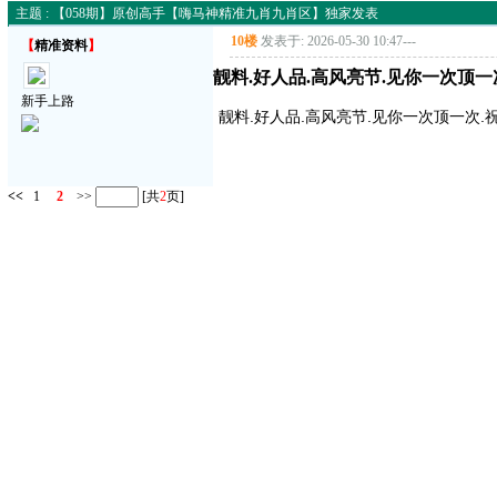
主题 : 【058期】原创高手【嗨马神精准九肖九肖区】独家发表
10楼
发表于: 2026-05-30 10:47
---
【
精准资料
】
靓料.好人品.高风亮节.见你一次顶一
新手上路
靓料.好人品.高风亮节.见你一次顶一次.
<<
1
2
>>
[共
2
页]