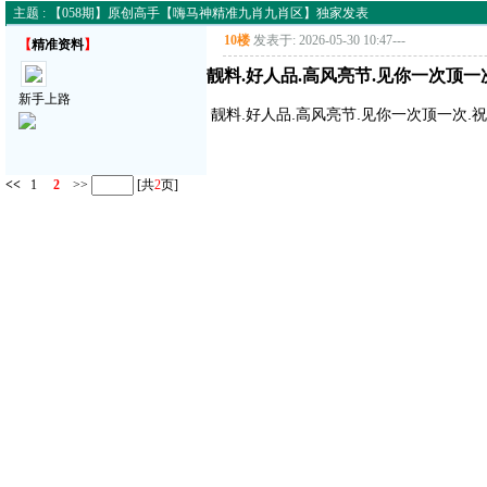
主题 : 【058期】原创高手【嗨马神精准九肖九肖区】独家发表
10楼
发表于: 2026-05-30 10:47
---
【
精准资料
】
靓料.好人品.高风亮节.见你一次顶一
新手上路
靓料.好人品.高风亮节.见你一次顶一次.
<<
1
2
>>
[共
2
页]