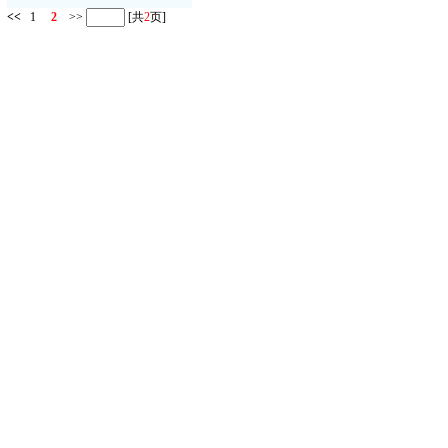
<<
1
2
>>
[共
2
页]