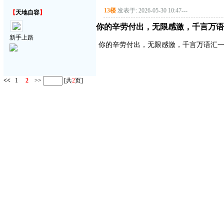
13楼
发表于: 2026-05-30 10:47
---
【
天地自容
】
你的辛劳付出，无限感激，千言万语
新手上路
你的辛劳付出，无限感激，千言万语汇
<<
1
2
>>
[共
2
页]