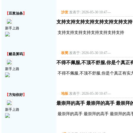
沙发
发表于: 2026-05-30 10:47
---
【
豆浆油条
】
支持支持支持支持支持支持支持支持
新手上路
支持支持支持支持支持支持支持支持
板凳
发表于: 2026-05-30 10:47
---
【
赌圣算码
】
不得不佩服,不顶不舒服,你是个真正有实
新手上路
不得不佩服,不顶不舒服,你是个真正有实力的
地板
发表于: 2026-05-30 10:47
---
【
方知你好
】
最崇拜的高手 最崇拜的高手 最崇拜
新手上路
最崇拜的高手 最崇拜的高手 最崇拜的高