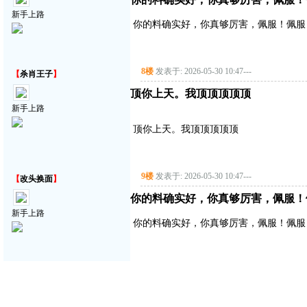
新手上路
你的料确实好，你真够厉害，佩服！佩服
8楼
发表于: 2026-05-30 10:47
---
【
杀肖王子
】
顶你上天。我顶顶顶顶顶
新手上路
顶你上天。我顶顶顶顶顶
9楼
发表于: 2026-05-30 10:47
---
【
改头换面
】
你的料确实好，你真够厉害，佩服！
新手上路
你的料确实好，你真够厉害，佩服！佩服