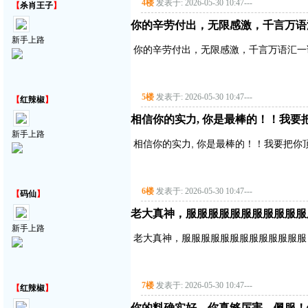
4楼
发表于: 2026-05-30 10:47
---
【
杀肖王子
】
你的辛劳付出，无限感激，千言万语
新手上路
你的辛劳付出，无限感激，千言万语汇一
5楼
发表于: 2026-05-30 10:47
---
【
红辣椒
】
相信你的实力, 你是最棒的！！我要把你顶
新手上路
相信你的实力, 你是最棒的！！我要把你顶得高
6楼
发表于: 2026-05-30 10:47
---
【
码仙
】
老大真神，服服服服服服服服服服服
新手上路
老大真神，服服服服服服服服服服服服服
7楼
发表于: 2026-05-30 10:47
---
【
红辣椒
】
你的料确实好，你真够厉害，佩服！