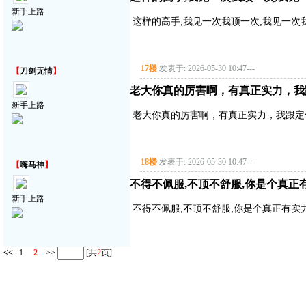
新手上路
这样的高手,我见一次我顶一次,我见一次
17楼
发表于: 2026-05-30 10:47
---
【
刀剑无情
】
老大你真的厉害啊，有真正实力，我
新手上路
老大你真的厉害啊，有真正实力，我跟定
18楼
发表于: 2026-05-30 10:47
---
【
嗨马神
】
不得不佩服,不顶不舒服,你是个真正有实
新手上路
不得不佩服,不顶不舒服,你是个真正有实力的
<<
1
2
>>
[共
2
页]