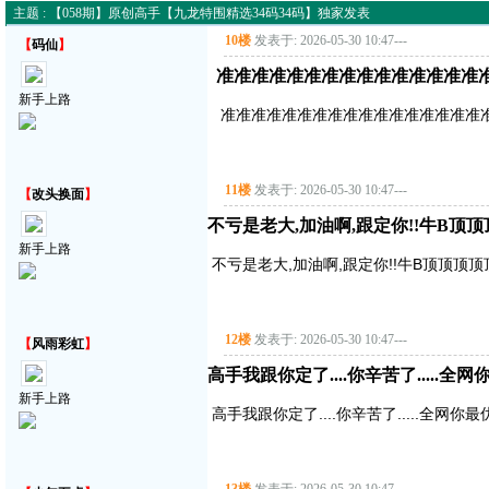
主题 : 【058期】原创高手【九龙特围精选34码34码】独家发表
10楼
发表于: 2026-05-30 10:47
---
【
码仙
】
准准准准准准准准准准准准准准准
新手上路
准准准准准准准准准准准准准准准准准
11楼
发表于: 2026-05-30 10:47
---
【
改头换面
】
不亏是老大,加油啊,跟定你!!牛B顶
新手上路
不亏是老大,加油啊,跟定你!!牛B顶顶顶
12楼
发表于: 2026-05-30 10:47
---
【
风雨彩虹
】
高手我跟你定了....你辛苦了.....全网
新手上路
高手我跟你定了....你辛苦了.....全网你最