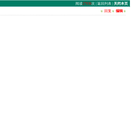
阅读
27936
次 |
返回列表
|
关闭本页
u
回复
u
编辑
u