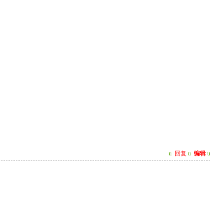
u
回复
u
编辑
u