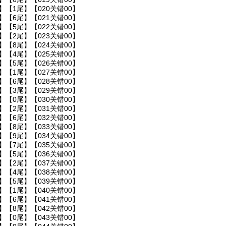
【1尾】【020关错00】
【6尾】【021关错00】
【5尾】【022关错00】
【2尾】【023关错00】
【8尾】【024关错00】
【4尾】【025关错00】
【5尾】【026关错00】
【1尾】【027关错00】
【6尾】【028关错00】
【3尾】【029关错00】
【0尾】【030关错00】
【2尾】【031关错00】
【6尾】【032关错00】
【8尾】【033关错00】
【9尾】【034关错00】
【7尾】【035关错00】
【5尾】【036关错00】
【2尾】【037关错00】
【4尾】【038关错00】
【5尾】【039关错00】
【1尾】【040关错00】
【6尾】【041关错00】
【8尾】【042关错00】
【0尾】【043关错00】