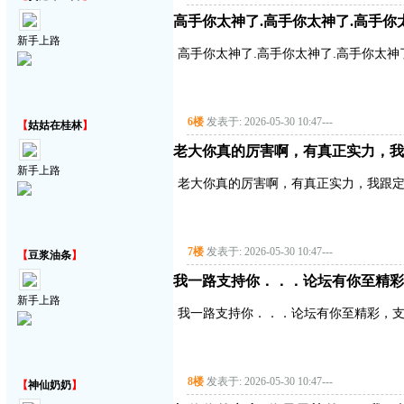
高手你太神了.高手你太神了.高手你
新手上路
高手你太神了.高手你太神了.高手你太神
6楼
发表于: 2026-05-30 10:47
---
【
姑姑在桂林
】
老大你真的厉害啊，有真正实力，我
新手上路
老大你真的厉害啊，有真正实力，我跟
7楼
发表于: 2026-05-30 10:47
---
【
豆浆油条
】
我一路支持你．．．论坛有你至精彩
新手上路
我一路支持你．．．论坛有你至精彩，
8楼
发表于: 2026-05-30 10:47
---
【
神仙奶奶
】