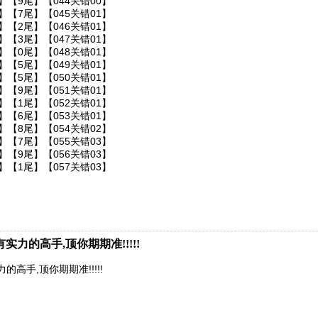
【9尾】【044关错00】
【7尾】【045关错01】
【2尾】【046关错01】
【3尾】【047关错01】
【0尾】【048关错01】
【5尾】【049关错01】
【5尾】【050关错01】
【9尾】【051关错01】
【1尾】【052关错01】
【6尾】【053关错01】
【8尾】【054关错02】
【7尾】【055关错03】
【9尾】【056关错03】
【1尾】【057关错03】
力的高手,顶你期期准!!!!!
高手,顶你期期准!!!!!