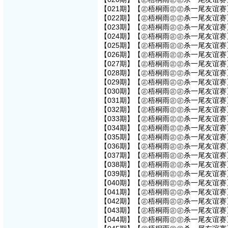
【021期】【㊣梧桐雨㊣㊣杀一尾友谊赛】
【022期】【㊣梧桐雨㊣㊣杀一尾友谊赛】
【023期】【㊣梧桐雨㊣㊣杀一尾友谊赛】
【024期】【㊣梧桐雨㊣㊣杀一尾友谊赛】
【025期】【㊣梧桐雨㊣㊣杀一尾友谊赛】
【026期】【㊣梧桐雨㊣㊣杀一尾友谊赛】
【027期】【㊣梧桐雨㊣㊣杀一尾友谊赛】
【028期】【㊣梧桐雨㊣㊣杀一尾友谊赛】
【029期】【㊣梧桐雨㊣㊣杀一尾友谊赛】
【030期】【㊣梧桐雨㊣㊣杀一尾友谊赛】
【031期】【㊣梧桐雨㊣㊣杀一尾友谊赛】
【032期】【㊣梧桐雨㊣㊣杀一尾友谊赛】
【033期】【㊣梧桐雨㊣㊣杀一尾友谊赛】
【034期】【㊣梧桐雨㊣㊣杀一尾友谊赛】
【035期】【㊣梧桐雨㊣㊣杀一尾友谊赛】
【036期】【㊣梧桐雨㊣㊣杀一尾友谊赛】
【037期】【㊣梧桐雨㊣㊣杀一尾友谊赛】
【038期】【㊣梧桐雨㊣㊣杀一尾友谊赛】
【039期】【㊣梧桐雨㊣㊣杀一尾友谊赛】
【040期】【㊣梧桐雨㊣㊣杀一尾友谊赛】
【041期】【㊣梧桐雨㊣㊣杀一尾友谊赛】
【042期】【㊣梧桐雨㊣㊣杀一尾友谊赛】
【043期】【㊣梧桐雨㊣㊣杀一尾友谊赛】
【044期】【㊣梧桐雨㊣㊣杀一尾友谊赛】