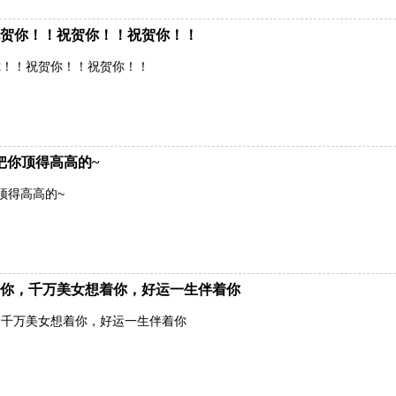
贺你！！祝贺你！！祝贺你！！
你！！祝贺你！！祝贺你！！
把你顶得高高的~
顶得高高的~
你，千万美女想着你，好运一生伴着你
，千万美女想着你，好运一生伴着你