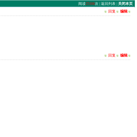
阅读
25166
次 |
返回列表
|
关闭本页
u
回复
u
编辑
u
u
回复
u
编辑
u