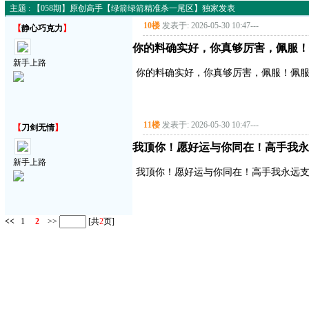
主题 : 【058期】原创高手【绿箭绿箭精准杀一尾区】独家发表
10楼
发表于: 2026-05-30 10:47
---
【
静心巧克力
】
你的料确实好，你真够厉害，佩服！
新手上路
你的料确实好，你真够厉害，佩服！佩服
11楼
发表于: 2026-05-30 10:47
---
【
刀剑无情
】
我顶你！愿好运与你同在！高手我永
新手上路
我顶你！愿好运与你同在！高手我永远
<<
1
2
>>
[共
2
页]