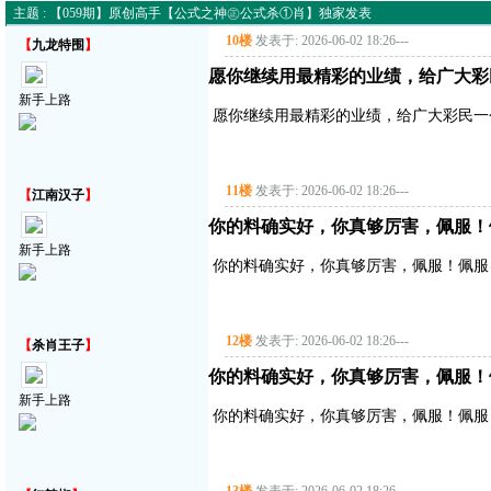
主题 : 【059期】原创高手【公式之神㊣公式杀①肖】独家发表
10楼
发表于: 2026-06-02 18:26
---
【
九龙特围
】
愿你继续用最精彩的业绩，给广大彩
新手上路
愿你继续用最精彩的业绩，给广大彩民一
11楼
发表于: 2026-06-02 18:26
---
【
江南汉子
】
你的料确实好，你真够厉害，佩服！
新手上路
你的料确实好，你真够厉害，佩服！佩服
12楼
发表于: 2026-06-02 18:26
---
【
杀肖王子
】
你的料确实好，你真够厉害，佩服！
新手上路
你的料确实好，你真够厉害，佩服！佩服