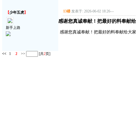
13楼
发表于: 2026-06-02 18:26
---
【
少年五虎
】
感谢您真诚奉献！把最好的料奉献给
新手上路
感谢您真诚奉献！把最好的料奉献给大
<<
1
2
>>
[共
2
页]