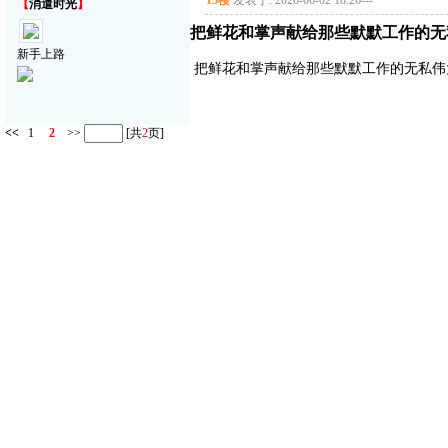
13楼
发表于: 2026-06-02 18:26
---
【
消遣时光
】
把鲜花和掌声献给那些默默工作的无
新手上路
把鲜花和掌声献给那些默默工作的无私伟
<<
1
2
>>
[共
2
页]