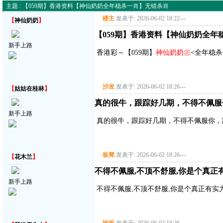
主题 : 【059期】香港资料【神仙奶奶全年稳杀一肖】无错杀肖
楼主
发表于: 2026-06-02 18:22
---
【
神仙奶奶
】
【059期】香港资料【神仙奶奶全年
新手上路
香港彩～【059期】
神仙奶奶㊣
<全年稳杀
沙发
发表于: 2026-06-02 18:26
---
【
姑姑在桂林
】
真的很牛，跟踪好几期，不得不佩服
新手上路
真的很牛，跟踪好几期，不得不佩服你，
板凳
发表于: 2026-06-02 18:26
---
【
花木兰
】
不得不佩服,不顶不舒服,你是个真正有实
新手上路
不得不佩服,不顶不舒服,你是个真正有实力的