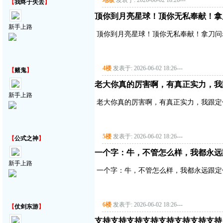
地板
发表于: 2026-06-02 18:26
---
【
我终于失去
】
顶你到月亮星球！顶你无私奉献！拿
新手上路
顶你到月亮星球！顶你无私奉献！拿刀问
4楼
发表于: 2026-06-02 18:26
---
【
赌鬼
】
老大你真的厉害啊，有真正实力，我
新手上路
老大你真的厉害啊，有真正实力，我跟定
5楼
发表于: 2026-06-02 18:26
---
【
公式之神
】
一个字：牛，不管怎么样，我都永远
新手上路
一个字：牛，不管怎么样，我都永远跟定
6楼
发表于: 2026-06-02 18:26
---
【
仗剑东游
】
支持支持支持支持支持支持支持支持