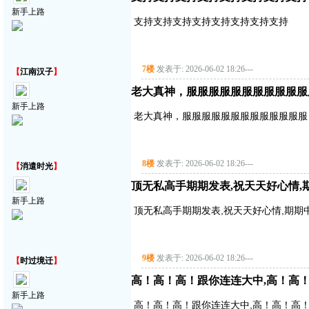
新手上路
支持支持支持支持支持支持支持支持
7楼
发表于: 2026-06-02 18:26
---
【
江南汉子
】
老大真神，服服服服服服服服服服服
新手上路
老大真神，服服服服服服服服服服服服服
8楼
发表于: 2026-06-02 18:26
---
【
消遣时光
】
顶无私高手期期发表,祝天天好心情,
新手上路
顶无私高手期期发表,祝天天好心情,期期中
9楼
发表于: 2026-06-02 18:26
---
【
时过境迁
】
高！高！高！跟你连连大中,高！高
新手上路
高！高！高！跟你连连大中,高！高！高