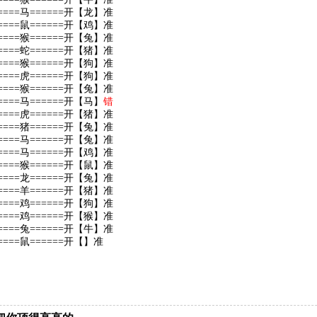
===马======开【龙】准
===鼠======开【鸡】准
===猴======开【兔】准
===蛇======开【猪】准
===猴======开【狗】准
===虎======开【狗】准
===猴======开【兔】准
==马======开【马】
错
===虎======开【猪】准
===猪======开【兔】准
===马======开【兔】准
===马======开【鸡】准
===猴======开【鼠】准
===龙======开【兔】准
===羊======开【猪】准
===鸡======开【狗】准
===鸡======开【猴】准
===兔======开【牛】准
==鼠======开【】准