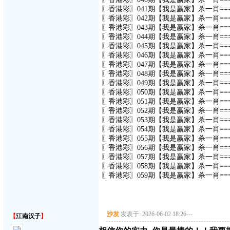
〖香港彩〗041期【我是赢家】杀一肖===
〖香港彩〗042期【我是赢家】杀一肖===
〖香港彩〗043期【我是赢家】杀一肖===
〖香港彩〗044期【我是赢家】杀一肖===
〖香港彩〗045期【我是赢家】杀一肖===
〖香港彩〗046期【我是赢家】杀一肖===
〖香港彩〗047期【我是赢家】杀一肖===
〖香港彩〗048期【我是赢家】杀一肖====
〖香港彩〗049期【我是赢家】杀一肖===
〖香港彩〗050期【我是赢家】杀一肖===
〖香港彩〗051期【我是赢家】杀一肖===
〖香港彩〗052期【我是赢家】杀一肖===
〖香港彩〗053期【我是赢家】杀一肖===
〖香港彩〗054期【我是赢家】杀一肖===
〖香港彩〗055期【我是赢家】杀一肖===
〖香港彩〗056期【我是赢家】杀一肖===
〖香港彩〗057期【我是赢家】杀一肖===
〖香港彩〗058期【我是赢家】杀一肖===
〖香港彩〗059期【我是赢家】杀一肖====
沙发
发表于: 2026-06-02 18:26
---
【
江南汉子
】