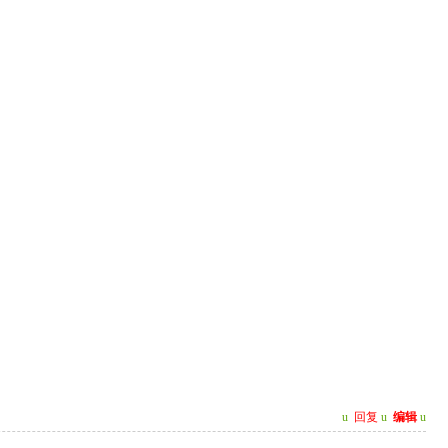
u
回复
u
编辑
u