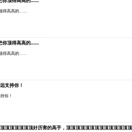
得高高的.......
高的.......
得高高的.......
高的.......
远支持你！
支持你！
顶顶顶顶顶顶顶好历害的高手，顶顶顶顶顶顶顶顶顶顶顶顶顶顶