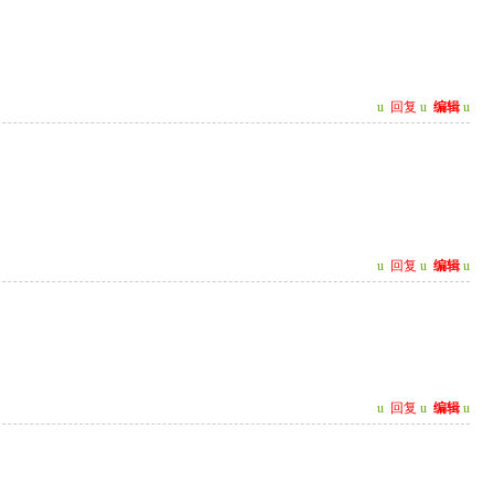
u
回复
u
编辑
u
u
回复
u
编辑
u
u
回复
u
编辑
u