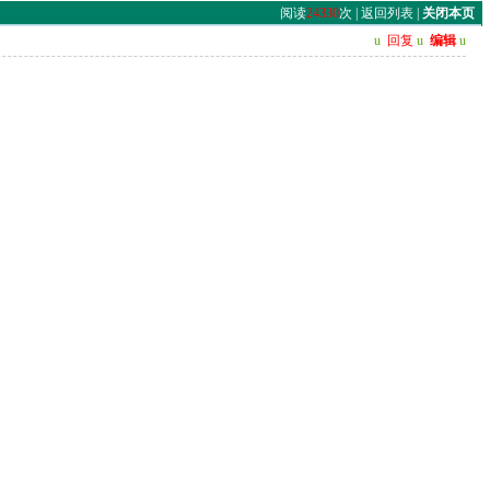
阅读
24330
次 |
返回列表
|
关闭本页
u
回复
u
编辑
u