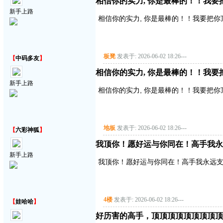
相信你的实力, 你是最棒的！！我要把你顶
新手上路
相信你的实力, 你是最棒的！！我要把你顶得高
板凳
发表于: 2026-06-02 18:26
---
【
中码多友
】
相信你的实力, 你是最棒的！！我要把你顶
新手上路
相信你的实力, 你是最棒的！！我要把你顶得高
地板
发表于: 2026-06-02 18:26
---
【
六彩神狐
】
我顶你！愿好运与你同在！高手我永
新手上路
我顶你！愿好运与你同在！高手我永远
4楼
发表于: 2026-06-02 18:26
---
【
娃哈哈
】
好历害的高手，顶顶顶顶顶顶顶顶顶