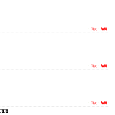
u
回复
u
编辑
u
u
回复
u
编辑
u
u
回复
u
编辑
u
顶顶