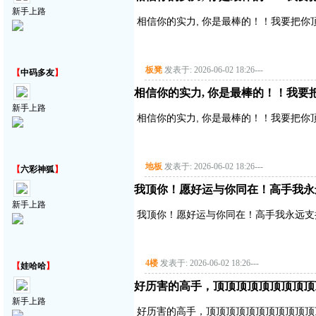
新手上路
相信你的实力, 你是最棒的！！我要把你顶得高
板凳
发表于: 2026-06-02 18:26
---
【
中码多友
】
相信你的实力, 你是最棒的！！我要把你顶
新手上路
相信你的实力, 你是最棒的！！我要把你顶得高
地板
发表于: 2026-06-02 18:26
---
【
六彩神狐
】
我顶你！愿好运与你同在！高手我永
新手上路
我顶你！愿好运与你同在！高手我永远支
4楼
发表于: 2026-06-02 18:26
---
【
娃哈哈
】
好历害的高手，顶顶顶顶顶顶顶顶顶
新手上路
好历害的高手，顶顶顶顶顶顶顶顶顶顶顶