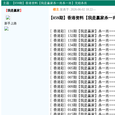
主题 : 【059期】香港资料【我是赢家杀一肖杀一肖】无错杀肖
楼主
发表于: 2026-06-02 18:22
---
【
我是赢家
】
【059期】香港资料【我是赢家杀一
新手上路
〖香港彩〗131期【我是赢家】杀一肖====
〖香港彩〗132期【我是赢家】杀一肖====
〖香港彩〗133期【我是赢家】杀一肖====
〖香港彩〗134期【我是赢家】杀一肖====
〖香港彩〗001期【我是赢家】杀一肖====
〖香港彩〗002期【我是赢家】杀一肖====
〖香港彩〗003期【我是赢家】杀一肖====
〖香港彩〗004期【我是赢家】杀一肖====
〖香港彩〗005期【我是赢家】杀一肖====
〖香港彩〗006期【我是赢家】杀一肖====
〖香港彩〗007期【我是赢家】杀一肖====
〖香港彩〗008期【我是赢家】杀一肖====
〖香港彩〗009期【我是赢家】杀一肖====
〖香港彩〗010期【我是赢家】杀一肖====
〖香港彩〗011期【我是赢家】杀一肖====
〖香港彩〗012期【我是赢家】杀一肖====
〖香港彩〗013期【我是赢家】杀一肖====
〖香港彩〗014期【我是赢家】杀一肖====
〖香港彩〗015期【我是赢家】杀一肖====