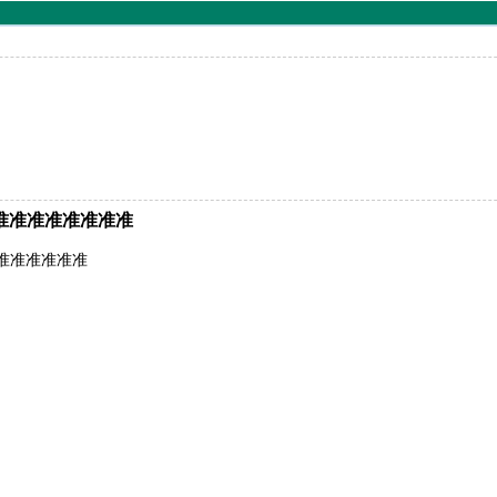
准准准准准准准准
准准准准准准