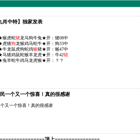
肖九肖中特】独家发表
★猴虎蛇
猪
龙马狗牛兔★开：猪08中
★虎猪
狗
龙猴鸡马蛇牛★开：狗33中
★牛龙鼠虎狗蛇鸡
猴
猪★开：猴47中
★马猪鸡鼠蛇猴羊龙虎★开：牛42
错
★兔羊蛇牛鸡马龙虎猴★开：？？
民一个又一个惊喜！真的很感谢
一个又一个惊喜！真的很感谢
============顶上================