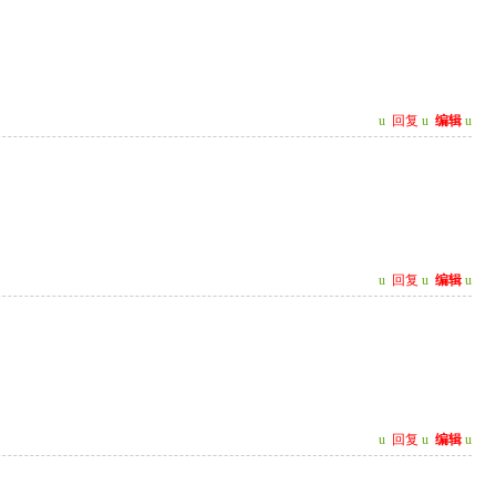
u
回复
u
编辑
u
u
回复
u
编辑
u
u
回复
u
编辑
u