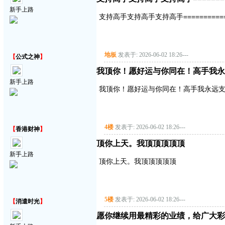
新手上路
支持高手支持高手支持高手==============
地板
发表于: 2026-06-02 18:26
---
【
公式之神
】
我顶你！愿好运与你同在！高手我永
新手上路
我顶你！愿好运与你同在！高手我永远
4楼
发表于: 2026-06-02 18:26
---
【
香港财神
】
顶你上天。我顶顶顶顶顶
新手上路
顶你上天。我顶顶顶顶顶
5楼
发表于: 2026-06-02 18:26
---
【
消遣时光
】
愿你继续用最精彩的业绩，给广大彩