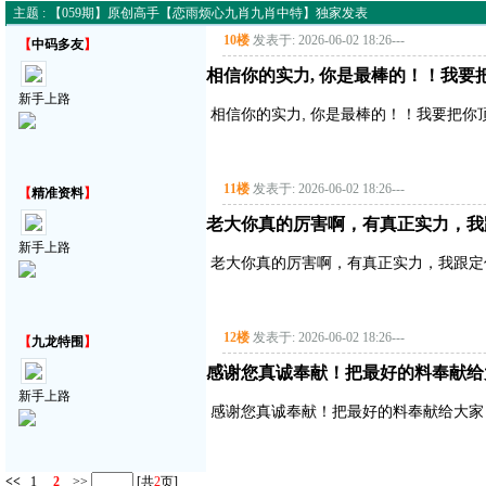
主题 : 【059期】原创高手【恋雨烦心九肖九肖中特】独家发表
10楼
发表于: 2026-06-02 18:26
---
【
中码多友
】
相信你的实力, 你是最棒的！！我要把你顶
新手上路
相信你的实力, 你是最棒的！！我要把你顶得高
11楼
发表于: 2026-06-02 18:26
---
【
精准资料
】
老大你真的厉害啊，有真正实力，我
新手上路
老大你真的厉害啊，有真正实力，我跟定
12楼
发表于: 2026-06-02 18:26
---
【
九龙特围
】
感谢您真诚奉献！把最好的料奉献给
新手上路
感谢您真诚奉献！把最好的料奉献给大家
<<
1
2
>>
[共
2
页]