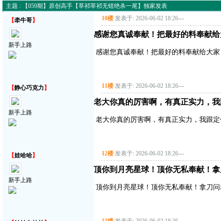
主题 : 【059期】原创高手【莘祁莘祁无错绝杀一尾】独家发表
10楼
发表于: 2026-06-02 18:26
---
【
牵牛哥
】
感谢您真诚奉献！把最好的料奉献给
新手上路
感谢您真诚奉献！把最好的料奉献给大家
11楼
发表于: 2026-06-02 18:26
---
【
静心巧克力
】
老大你真的厉害啊，有真正实力，我
新手上路
老大你真的厉害啊，有真正实力，我跟定
12楼
发表于: 2026-06-02 18:26
---
【
娃哈哈
】
顶你到月亮星球！顶你无私奉献！拿
新手上路
顶你到月亮星球！顶你无私奉献！拿刀问