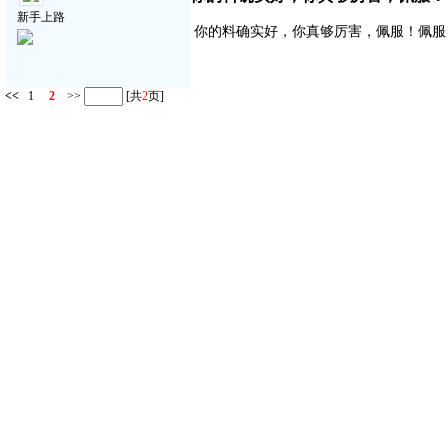
新手上路
你的料确实好，你真够厉害，佩服！佩服
<<
1
2
>>
[共
2
页]