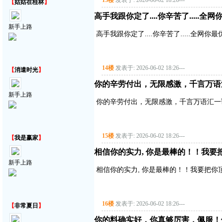
13楼
发表于: 2026-06-02 18:26
---
【
姑姑在桂林
】
高手我跟你定了....你辛苦了.....全网
新手上路
高手我跟你定了....你辛苦了.....全网你最
14楼
发表于: 2026-06-02 18:26
---
【
消遣时光
】
你的辛劳付出，无限感激，千言万语
新手上路
你的辛劳付出，无限感激，千言万语汇一
15楼
发表于: 2026-06-02 18:26
---
【
我是赢家
】
相信你的实力, 你是最棒的！！我要
新手上路
相信你的实力, 你是最棒的！！我要把你
16楼
发表于: 2026-06-02 18:26
---
【
非常夏日
】
你的料确实好，你真够厉害，佩服！