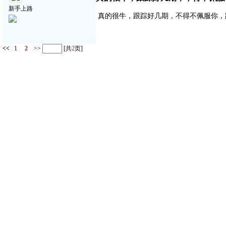
新手上路
真的很牛，跟踪好几期，不得不佩服你，
<<
1
2
>>
[共
2
页]