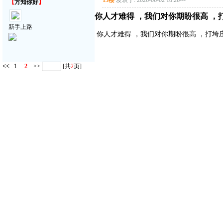
13楼
发表于: 2026-06-02 18:26
---
【
方知你好
】
你人才难得 ，我们对你期盼很高 ，
新手上路
你人才难得 ，我们对你期盼很高 ，打垮
<<
1
2
>>
[共
2
页]