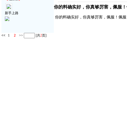
你的料确实好，你真够厉害，佩服！
新手上路
你的料确实好，你真够厉害，佩服！佩服
<<
1
2
>>
[共
2
页]