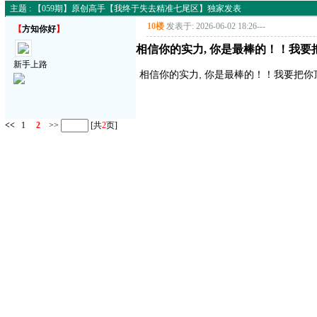
主题 : 【059期】原创高手【我终于失去精准七尾区】独家发表
10楼
发表于: 2026-06-02 18:26
---
【
方知你好
】
相信你的实力, 你是最棒的！！我要
新手上路
相信你的实力, 你是最棒的！！我要把你
<<
1
2
>>
[共
2
页]