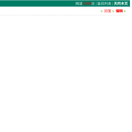
阅读
15489
次 |
返回列表
|
关闭本页
u
回复
u
编辑
u