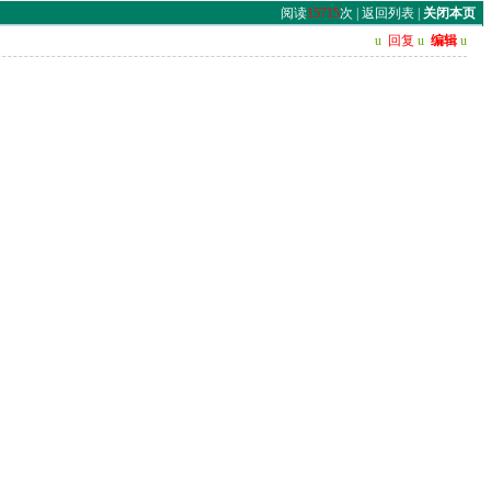
阅读
15715
次 |
返回列表
|
关闭本页
u
回复
u
编辑
u