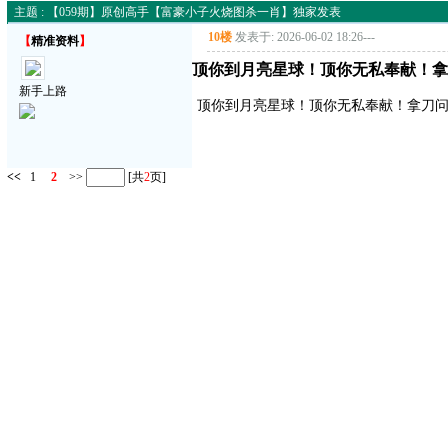
主题 : 【059期】原创高手【富豪小子火烧图杀一肖】独家发表
10楼
发表于: 2026-06-02 18:26
---
【
精准资料
】
顶你到月亮星球！顶你无私奉献！拿
新手上路
顶你到月亮星球！顶你无私奉献！拿刀
<<
1
2
>>
[共
2
页]