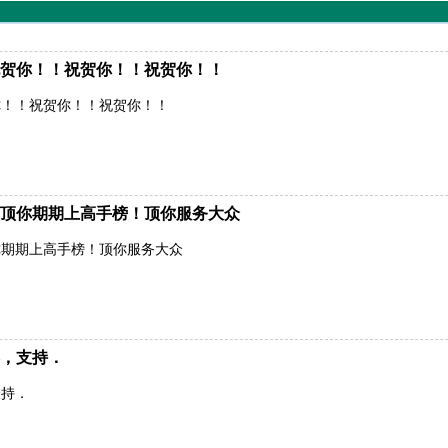
贺你！！祝贺你！！祝贺你！！
你！！祝贺你！！祝贺你！！
顶你期期上高手榜！顶你服务大众
你期期上高手榜！顶你服务大众
，支持．
支持．