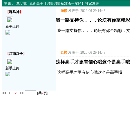
主题 : 【070期】原创高手【绿箭绿箭精准杀一尾区】独家发表
10楼
发表于: 2026-06-29 14:48
---
【
嗨马神
】
我一路支持你．．．论坛有你至精彩
新手上路
我一路支持你．．．论坛有你至精彩，
11楼
发表于: 2026-06-29 14:48
---
【
江南汉子
】
这样高手才更有信心哦这个是高手哦
新手上路
这样高手才更有信心哦这个是高手哦
<<
1
2
>>
[共
2
页]