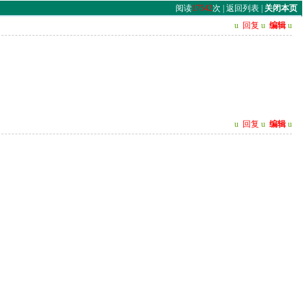
阅读
17542
次 |
返回列表
|
关闭本页
u
回复
u
编辑
u
u
回复
u
编辑
u