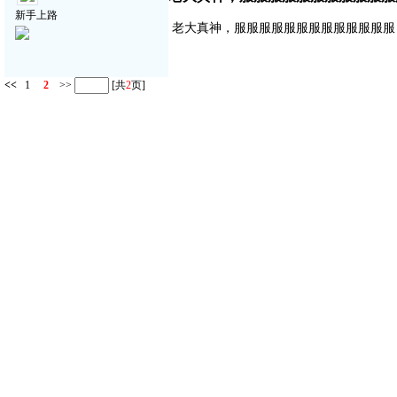
新手上路
老大真神，服服服服服服服服服服服服服
<<
1
2
>>
[共
2
页]