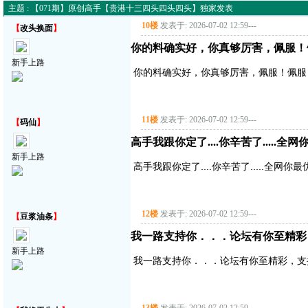
主题 : 【071期】原创高手【贵港十三四头四头四头】独家发表
10楼
发表于: 2026-07-02 12:59
---
【
改头换面
】
你的料确实好，你真够厉害，佩服！
新手上路
你的料确实好，你真够厉害，佩服！佩服
11楼
发表于: 2026-07-02 12:59
---
【
码仙
】
高手我跟你定了....你辛苦了.....全网
新手上路
高手我跟你定了....你辛苦了.....全网你最
12楼
发表于: 2026-07-02 12:59
---
【
豆浆油条
】
我一路支持你．．．论坛有你至精彩
新手上路
我一路支持你．．．论坛有你至精彩，支