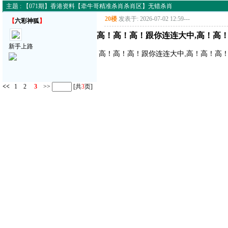
主题 : 【071期】香港资料【牵牛哥精准杀肖杀肖区】无错杀肖
20楼
发表于: 2026-07-02 12:59
---
【
六彩神狐
】
高！高！高！跟你连连大中,高！高
新手上路
高！高！高！跟你连连大中,高！高！高
<<
1
2
3
>>
[共
3
页]