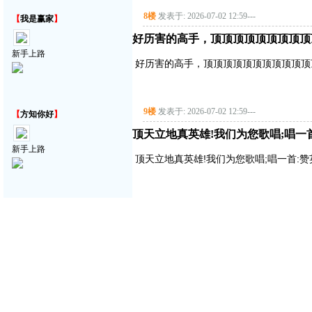
8楼
发表于: 2026-07-02 12:59
---
【
我是赢家
】
好历害的高手，顶顶顶顶顶顶顶顶顶
新手上路
好历害的高手，顶顶顶顶顶顶顶顶顶顶顶
9楼
发表于: 2026-07-02 12:59
---
【
方知你好
】
顶天立地真英雄!我们为您歌唱;唱一首:赞
新手上路
顶天立地真英雄!我们为您歌唱;唱一首:赞英雄主