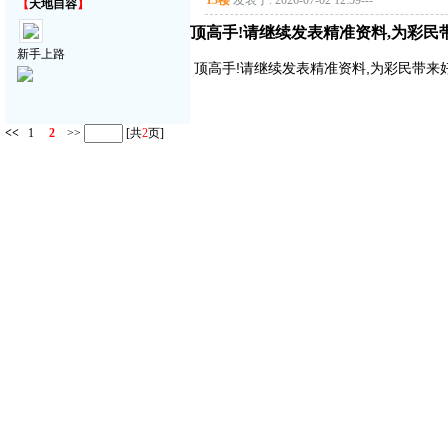
13楼
发表于: 2026-07-02 12:59
---
【
天地自容
】
顶高手!请继续发表精准资料,为彩民带来好
新手上路
顶高手!请继续发表精准资料,为彩民带来好运气!
<<
1
2
>>
[共
2
页]