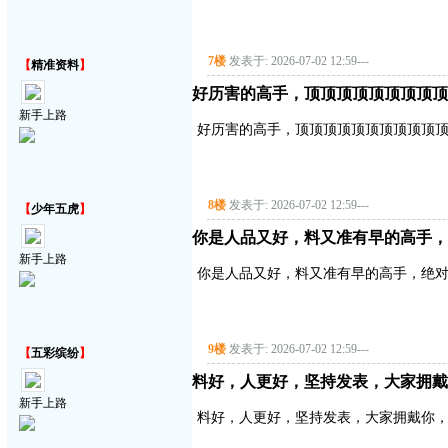
7楼
发表于: 2026-07-02 12:59
---
【
精准资料
】
好历害的高手，顶顶顶顶顶顶顶顶顶
新手上路
好历害的高手，顶顶顶顶顶顶顶顶顶顶
8楼
发表于: 2026-07-02 12:59
---
【
少年五虎
】
你是人品又好，料又准有早的高手，
新手上路
你是人品又好，料又准有早的高手，绝
9楼
发表于: 2026-07-02 12:59
---
【
五彩缤纷
】
料好，人更好，坚持发表，大家拥戴
新手上路
料好，人更好，坚持发表，大家拥戴你