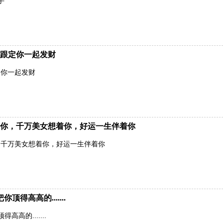
手
跟定你一起发财
定你一起发财
你，千万美女想着你，好运一生伴着你
，千万美女想着你，好运一生伴着你
得高高的.......
高的.......