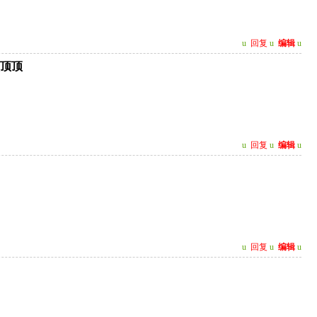
u
回复
u
编辑
u
顶顶
u
回复
u
编辑
u
u
回复
u
编辑
u