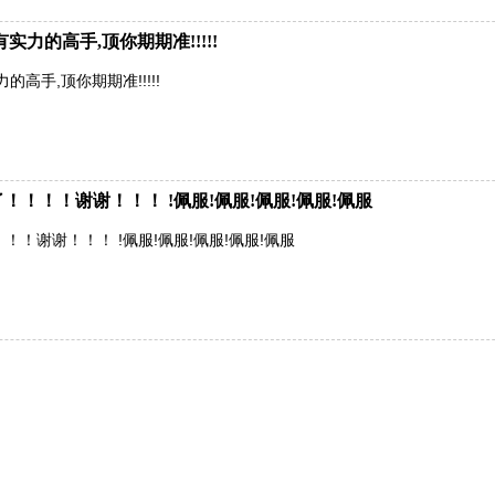
力的高手,顶你期期准!!!!!
高手,顶你期期准!!!!!
！！！谢谢！！！ !佩服!佩服!佩服!佩服!佩服
！谢谢！！！ !佩服!佩服!佩服!佩服!佩服