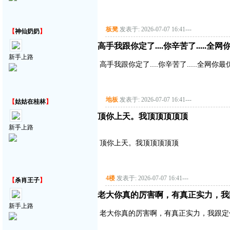
板凳
发表于: 2026-07-07 16:41
---
【
神仙奶奶
】
高手我跟你定了....你辛苦了.....全网
新手上路
高手我跟你定了....你辛苦了.....全网你最
地板
发表于: 2026-07-07 16:41
---
【
姑姑在桂林
】
顶你上天。我顶顶顶顶顶
新手上路
顶你上天。我顶顶顶顶顶
4楼
发表于: 2026-07-07 16:41
---
【
杀肖王子
】
老大你真的厉害啊，有真正实力，我
新手上路
老大你真的厉害啊，有真正实力，我跟定