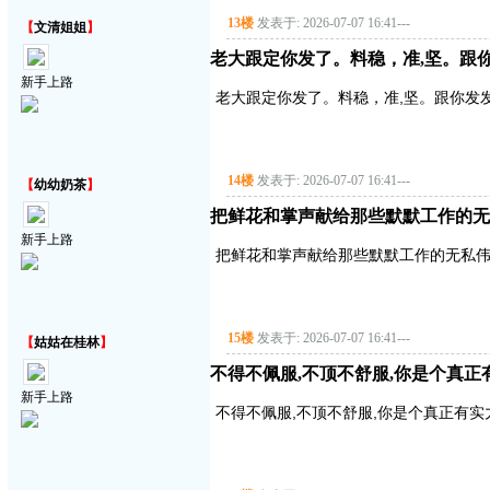
13楼
发表于: 2026-07-07 16:41
---
【
文清姐姐
】
老大跟定你发了。料稳，准,坚。跟你
新手上路
老大跟定你发了。料稳，准,坚。跟你发发
14楼
发表于: 2026-07-07 16:41
---
【
幼幼奶茶
】
把鲜花和掌声献给那些默默工作的无
新手上路
把鲜花和掌声献给那些默默工作的无私
15楼
发表于: 2026-07-07 16:41
---
【
姑姑在桂林
】
不得不佩服,不顶不舒服,你是个真正有实
新手上路
不得不佩服,不顶不舒服,你是个真正有实力的