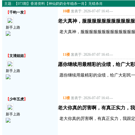
主题 : 【073期】香港资料【神仙奶奶全年稳杀一肖】无错杀肖
10楼
发表于: 2026-07-07 16:41
---
【
千钧一发
】
老大真神，服服服服服服服服服服服
新手上路
老大真神，服服服服服服服服服服服服
11楼
发表于: 2026-07-07 16:41
---
【
文清姐姐
】
愿你继续用最精彩的业绩，给广大彩
新手上路
愿你继续用最精彩的业绩，给广大彩民
12楼
发表于: 2026-07-07 16:41
---
【
少年五虎
】
老大你真的厉害啊，有真正实力，我
新手上路
老大你真的厉害啊，有真正实力，我跟