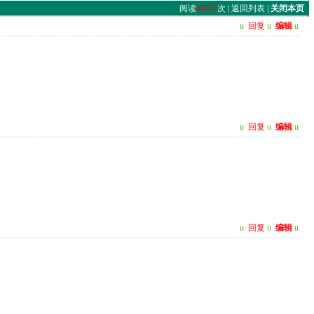
阅读
41927
次 |
返回列表
|
关闭本页
u
回复
u
编辑
u
u
回复
u
编辑
u
u
回复
u
编辑
u