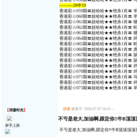
---------20中19
香港彩☆059期〓娃哈哈★★绝杀1肖〓 
香港彩☆060期〓娃哈哈★★绝杀1肖〓 
香港彩☆061期〓娃哈哈★★绝杀1肖〓 
香港彩☆062期〓娃哈哈★★绝杀1肖〓 
香港彩☆063期〓娃哈哈★★绝杀1肖〓 
香港彩☆064期〓娃哈哈★★绝杀1肖〓 
香港彩☆065期〓娃哈哈★★绝杀1肖〓 
香港彩☆066期〓娃哈哈★★绝杀1肖〓 
香港彩☆067期〓娃哈哈★★绝杀1肖〓 
香港彩☆068期〓娃哈哈★★绝杀1肖〓 
香港彩☆069期〓娃哈哈★★绝杀1肖〓 
香港彩☆070期〓娃哈哈★★绝杀1肖〓 
香港彩☆071期〓娃哈哈★★绝杀1肖〓 
香港彩☆072期〓娃哈哈★★绝杀1肖〓 
香港彩☆073期〓娃哈哈★★绝杀1肖〓 羊
沙发
发表于: 2026-07-07 16:41
---
【
消遣时光
】
不亏是老大,加油啊,跟定你!!牛B顶
新手上路
不亏是老大,加油啊,跟定你!!牛B顶顶顶