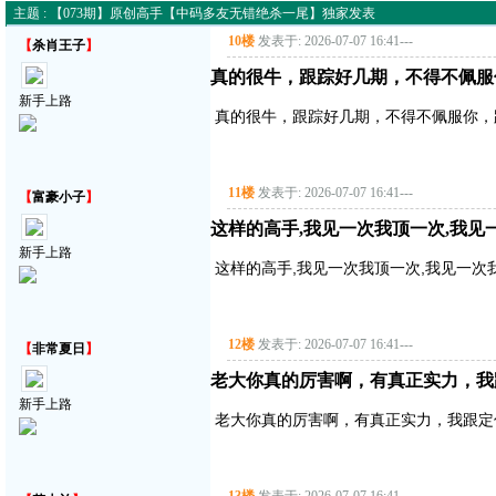
主题 : 【073期】原创高手【中码多友无错绝杀一尾】独家发表
10楼
发表于: 2026-07-07 16:41
---
【
杀肖王子
】
真的很牛，跟踪好几期，不得不佩服
新手上路
真的很牛，跟踪好几期，不得不佩服你，
11楼
发表于: 2026-07-07 16:41
---
【
富豪小子
】
这样的高手,我见一次我顶一次,我见
新手上路
这样的高手,我见一次我顶一次,我见一次
12楼
发表于: 2026-07-07 16:41
---
【
非常夏日
】
老大你真的厉害啊，有真正实力，我
新手上路
老大你真的厉害啊，有真正实力，我跟定