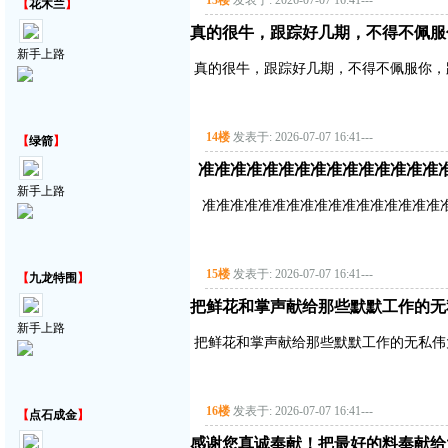
13楼
发表于: 2026-07-07 16:41
---
【
花木兰
】
真的很牛，跟踪好几期，不得不佩服
新手上路
真的很牛，跟踪好几期，不得不佩服你，
14楼
发表于: 2026-07-07 16:41
---
【
绿箭
】
准准准准准准准准准准准准准准准
新手上路
准准准准准准准准准准准准准准准准准
15楼
发表于: 2026-07-07 16:41
---
【
九龙特围
】
把鲜花和掌声献给那些默默工作的无
新手上路
把鲜花和掌声献给那些默默工作的无私伟
16楼
发表于: 2026-07-07 16:41
---
【
点石成金
】
感谢您真诚奉献！把最好的料奉献给