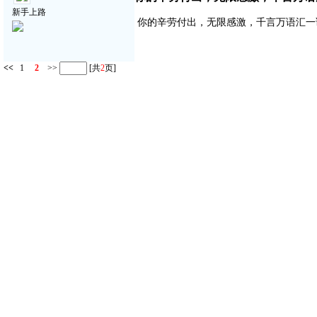
新手上路
你的辛劳付出，无限感激，千言万语汇一
<<
1
2
>>
[共
2
页]