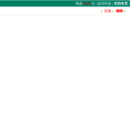
阅读
22541
次 |
返回列表
|
关闭本页
u
回复
u
编辑
u