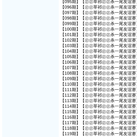
【095期】【㊣㊣莘祁㊣㊣杀一尾友谊赛】
【096期】【㊣㊣莘祁㊣㊣杀一尾友谊赛】
【097期】【㊣㊣莘祁㊣㊣杀一尾友谊赛】
【098期】【㊣㊣莘祁㊣㊣杀一尾友谊赛】
【099期】【㊣㊣莘祁㊣㊣杀一尾友谊赛】
【100期】【㊣㊣莘祁㊣㊣杀一尾友谊赛】
【101期】【㊣㊣莘祁㊣㊣杀一尾友谊赛】
【102期】【㊣㊣莘祁㊣㊣杀一尾友谊赛】
【103期】【㊣㊣莘祁㊣㊣杀一尾友谊赛】
【104期】【㊣㊣莘祁㊣㊣杀一尾友谊赛】
【105期】【㊣㊣莘祁㊣㊣杀一尾友谊赛】
【106期】【㊣㊣莘祁㊣㊣杀一尾友谊赛】
【107期】【㊣㊣莘祁㊣㊣杀一尾友谊赛】
【108期】【㊣㊣莘祁㊣㊣杀一尾友谊赛】
【109期】【㊣㊣莘祁㊣㊣杀一尾友谊赛】
【110期】【㊣㊣莘祁㊣㊣杀一尾友谊赛】
【111期】【㊣㊣莘祁㊣㊣杀一尾友谊赛】
【112期】【㊣㊣莘祁㊣㊣杀一尾友谊赛】
【113期】【㊣㊣莘祁㊣㊣杀一尾友谊赛】
【114期】【㊣㊣莘祁㊣㊣杀一尾友谊赛】
【115期】【㊣㊣莘祁㊣㊣杀一尾友谊赛】
【116期】【㊣㊣莘祁㊣㊣杀一尾友谊赛】
【117期】【㊣㊣莘祁㊣㊣杀一尾友谊赛】
【118期】【㊣㊣莘祁㊣㊣杀一尾友谊赛】
【119期】【㊣㊣莘祁㊣㊣杀一尾友谊赛】