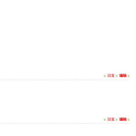
u
回复
u
编辑
u
u
回复
u
编辑
u