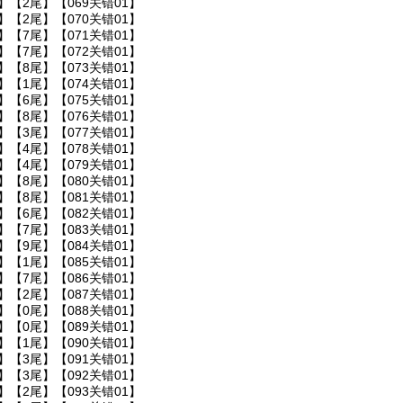
【2尾】【069关错01】
【2尾】【070关错01】
【7尾】【071关错01】
【7尾】【072关错01】
【8尾】【073关错01】
【1尾】【074关错01】
【6尾】【075关错01】
【8尾】【076关错01】
【3尾】【077关错01】
【4尾】【078关错01】
【4尾】【079关错01】
【8尾】【080关错01】
【8尾】【081关错01】
【6尾】【082关错01】
【7尾】【083关错01】
【9尾】【084关错01】
【1尾】【085关错01】
【7尾】【086关错01】
【2尾】【087关错01】
【0尾】【088关错01】
【0尾】【089关错01】
【1尾】【090关错01】
【3尾】【091关错01】
【3尾】【092关错01】
【2尾】【093关错01】