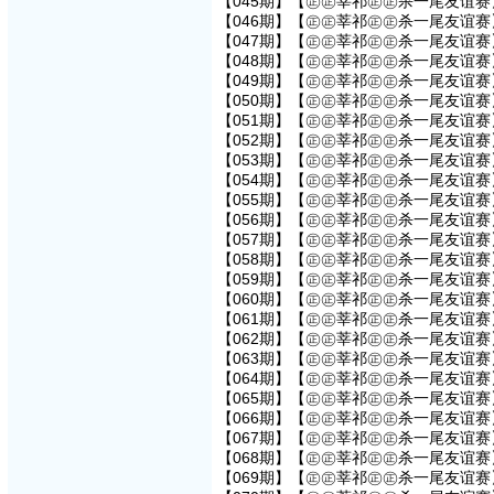
【045期】【㊣㊣莘祁㊣㊣杀一尾友谊赛】
【046期】【㊣㊣莘祁㊣㊣杀一尾友谊赛】
【047期】【㊣㊣莘祁㊣㊣杀一尾友谊赛】
【048期】【㊣㊣莘祁㊣㊣杀一尾友谊赛】
【049期】【㊣㊣莘祁㊣㊣杀一尾友谊赛】
【050期】【㊣㊣莘祁㊣㊣杀一尾友谊赛】
【051期】【㊣㊣莘祁㊣㊣杀一尾友谊赛】
【052期】【㊣㊣莘祁㊣㊣杀一尾友谊赛】
【053期】【㊣㊣莘祁㊣㊣杀一尾友谊赛】
【054期】【㊣㊣莘祁㊣㊣杀一尾友谊赛】
【055期】【㊣㊣莘祁㊣㊣杀一尾友谊赛】
【056期】【㊣㊣莘祁㊣㊣杀一尾友谊赛】
【057期】【㊣㊣莘祁㊣㊣杀一尾友谊赛】
【058期】【㊣㊣莘祁㊣㊣杀一尾友谊赛】
【059期】【㊣㊣莘祁㊣㊣杀一尾友谊赛】
【060期】【㊣㊣莘祁㊣㊣杀一尾友谊赛】
【061期】【㊣㊣莘祁㊣㊣杀一尾友谊赛】
【062期】【㊣㊣莘祁㊣㊣杀一尾友谊赛】
【063期】【㊣㊣莘祁㊣㊣杀一尾友谊赛】
【064期】【㊣㊣莘祁㊣㊣杀一尾友谊赛】
【065期】【㊣㊣莘祁㊣㊣杀一尾友谊赛】
【066期】【㊣㊣莘祁㊣㊣杀一尾友谊赛】
【067期】【㊣㊣莘祁㊣㊣杀一尾友谊赛】
【068期】【㊣㊣莘祁㊣㊣杀一尾友谊赛】
【069期】【㊣㊣莘祁㊣㊣杀一尾友谊赛】