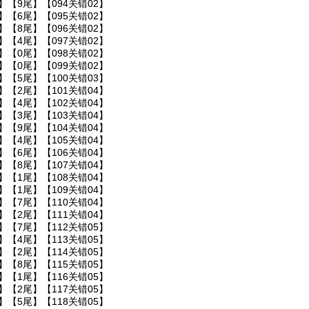
【9尾】【094关错02】
【6尾】【095关错02】
【8尾】【096关错02】
【4尾】【097关错02】
【0尾】【098关错02】
【0尾】【099关错02】
【5尾】【100关错03】
【2尾】【101关错04】
【4尾】【102关错04】
【3尾】【103关错04】
【9尾】【104关错04】
【4尾】【105关错04】
【6尾】【106关错04】
【8尾】【107关错04】
【1尾】【108关错04】
【1尾】【109关错04】
【7尾】【110关错04】
【2尾】【111关错04】
【7尾】【112关错05】
【4尾】【113关错05】
【2尾】【114关错05】
【8尾】【115关错05】
【1尾】【116关错05】
【2尾】【117关错05】
【5尾】【118关错05】