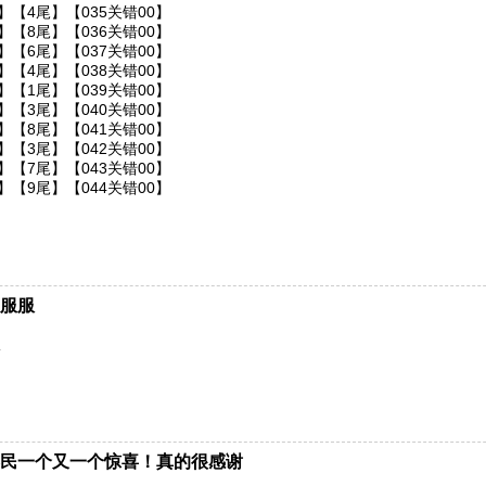
【4尾】【035关错00】
【8尾】【036关错00】
【6尾】【037关错00】
【4尾】【038关错00】
【1尾】【039关错00】
【3尾】【040关错00】
【8尾】【041关错00】
【3尾】【042关错00】
【7尾】【043关错00】
【9尾】【044关错00】
服服
服
民一个又一个惊喜！真的很感谢