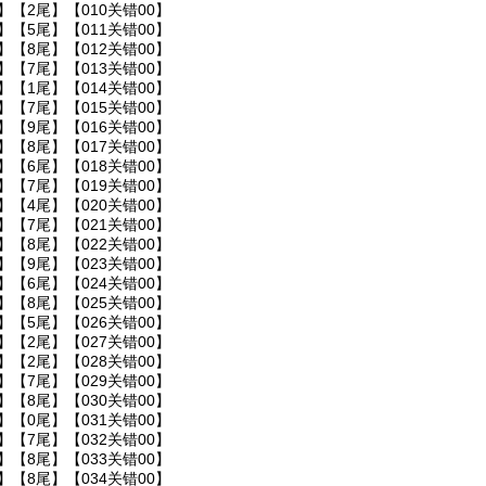
【2尾】【010关错00】
【5尾】【011关错00】
【8尾】【012关错00】
【7尾】【013关错00】
【1尾】【014关错00】
【7尾】【015关错00】
【9尾】【016关错00】
【8尾】【017关错00】
【6尾】【018关错00】
【7尾】【019关错00】
【4尾】【020关错00】
【7尾】【021关错00】
【8尾】【022关错00】
【9尾】【023关错00】
【6尾】【024关错00】
【8尾】【025关错00】
【5尾】【026关错00】
【2尾】【027关错00】
【2尾】【028关错00】
【7尾】【029关错00】
【8尾】【030关错00】
【0尾】【031关错00】
【7尾】【032关错00】
【8尾】【033关错00】
【8尾】【034关错00】