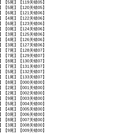
【5尾】【119关错05】
【5尾】【120关错05】
【6尾】【121关错06】
【4尾】【122关错06】
【6尾】【123关错06】
【0尾】【124关错06】
【3尾】【125关错06】
【4尾】【126关错06】
【3尾】【127关错06】
【7尾】【128关错07】
【7尾】【129关错07】
【8尾】【130关错07】
【7尾】【131关错07】
【5尾】【132关错07】
【1尾】【133关错07】
【8尾】【000关错00】
【2尾】【001关错00】
【2尾】【002关错00】
【9尾】【003关错00】
【5尾】【004关错00】
【4尾】【005关错00】
【0尾】【006关错00】
【8尾】【007关错00】
【3尾】【008关错00】
【9尾】【009关错00】